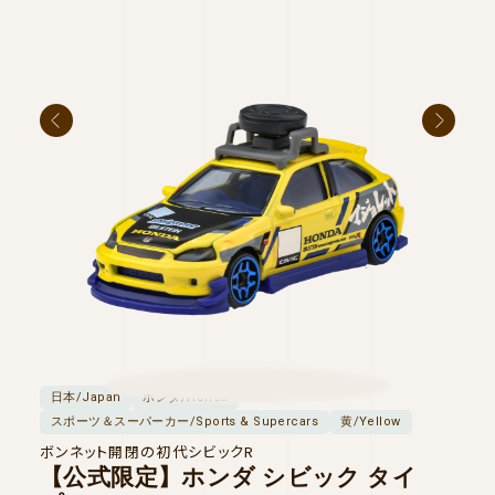
日本/Japan
ホンダ/Honda
日本/
スポーツ＆スーパーカー/Sports & Supercars
黄/Yellow
スポー
その他
ボンネット開閉の初代シビックR
A
【公式限定】ホンダ シビック タイ
ドリ