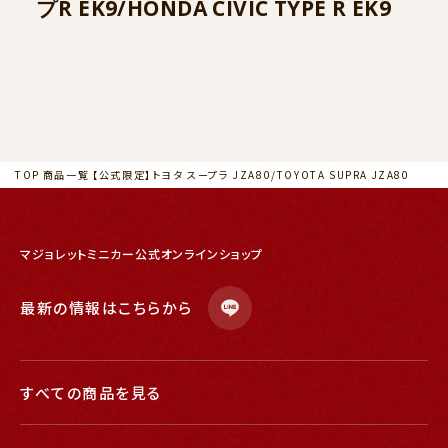
【
プR EK9/HONDA CIVIC TYPE R EK9
(S
SIL
TOP
商品一覧
【公式限定】トヨタ スープラ JZA80/TOYOTA SUPRA JZA80
マジョレットミニカー公式オンラインショップ
最新の情報はこちらから
すべての商品を見る