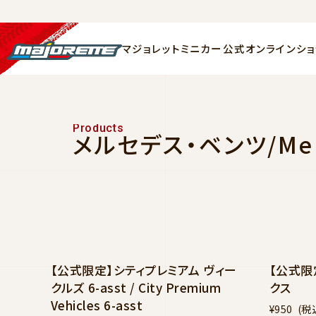
マジョレットミニカー公式オンラインショ
P
r
o
d
u
c
t
s
メルセデス・ベンツ/Merc
NEW
【公式限定】シティプレミアム ヴィー
【公式限
クルズ 6-asst / City Premium
クス
Vehicles 6-asst
¥950
(税