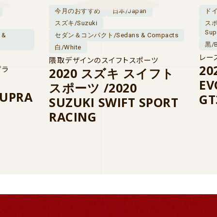
今月のおすすめ
日本/Japan
ドイ
スズキ/Suzuki
スポ
Sup
 &
セダン＆コンパクト/Sedans & Compacts
黒/B
白/White
レー
隈取デザインのスイフトスポーツ
20
プラ
2020 スズキ スイフト
EV
スポーツ /2020
SUPRA
GT
SUZUKI SWIFT SPORT
RACING