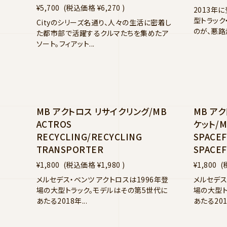
¥5,700
(税込価格
¥6,270
)
2013年
型トラック
Cityのシリーズ名通り、人々の生活に密着し
のが、悪路走
た都市部で活躍するクルマたちを集めたア
ソート。フィアット...
MB アクトロス リサイクリング/MB
MB ア
ACTROS
ケット/M
RECYCLING/RECYCLING
SPACE
TRANSPORTER
SPACE
¥1,800
(税込価格
¥1,980
)
¥1,800
(
メルセデス・ベンツ アクトロスは1996年登
メルセデス
場の大型トラック。モデルはその第5世代に
場の大型ト
あたる2018年...
あたる2018