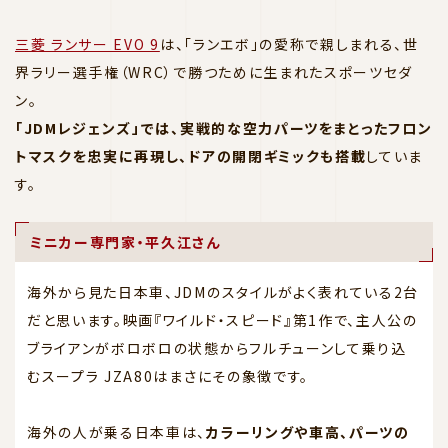
三菱 ランサー EVO 9
は、「ランエボ」の愛称で親しまれる、世
界ラリー選手権（WRC）で勝つために生まれたスポーツセダ
ン。
「JDMレジェンズ」では、実戦的な空力パーツをまとったフロン
トマスクを忠実に再現し、ドアの開閉ギミックも搭載
していま
す。
ミニカー専門家・平久江さん
海外から見た日本車、JDMのスタイルがよく表れている2台
だと思います。映画『ワイルド・スピード』第1作で、主人公の
ブライアンがボロボロの状態からフルチューンして乗り込
むスープラ JZA80はまさにその象徴です。
海外の人が乗る日本車は、
カラーリングや車高、パーツの