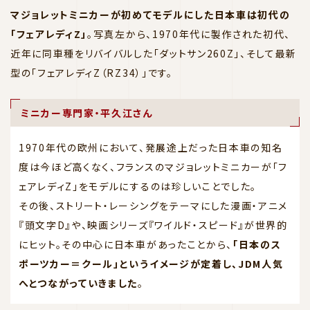
マジョレットミニカーが初めてモデルにした日本車は初代の
「フェアレディZ」
。写真左から、1970年代に製作された初代、
近年に同車種をリバイバルした「ダットサン260Z」、そして最新
型の「フェアレディZ（RZ34）」です。
ミニカー専門家・平久江さん
1970年代の欧州において、発展途上だった日本車の知名
度は今ほど高くなく、フランスのマジョレットミニカーが「フ
ェアレディZ」をモデルにするのは珍しいことでした。
その後、ストリート・レーシングをテーマにした漫画・アニメ
『頭文字D』や、映画シリーズ『ワイルド・スピード』が世界的
にヒット。その中心に日本車があったことから、
「日本のス
ポーツカー＝クール」というイメージが定着し、JDM人気
へとつながっていきました
。