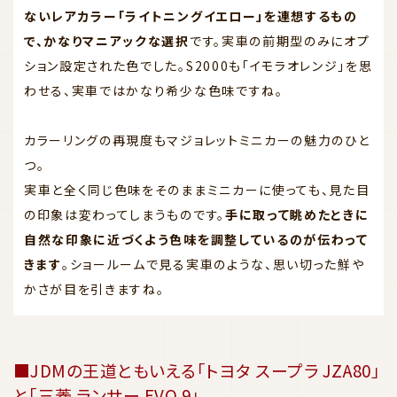
ないレアカラー「ライトニングイエロー」を連想するもの
で、かなりマニアックな選択
です。実車の前期型のみにオプ
ション設定された色でした。S2000も「イモラオレンジ」を思
わせる、実車ではかなり希少な色味ですね。
カラーリングの再現度もマジョレットミニカーの魅力のひと
つ。
実車と全く同じ色味をそのままミニカーに使っても、見た目
の印象は変わってしまうものです。
手に取って眺めたときに
自然な印象に近づくよう色味を調整しているのが伝わって
きます
。ショールームで見る実車のような、思い切った鮮や
かさが目を引きますね。
■JDMの王道ともいえる「トヨタ スープラ JZA80」
と「三菱 ランサー EVO 9」