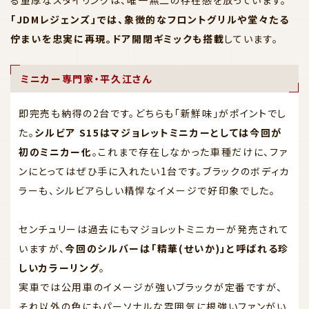
る重厚なスタイリングは、唯一無二の存在感を放っています。
「JDMレジェンズ」では、象徴的なフロントグリルや堂々たる
佇まいを忠実に再現。ドア開閉ギミックも搭載
しています。
ミニカー専門家・平久江さん
即完売も納得の2台です。どちらも「新鮮味」がポイントでし
た。
シルビア S15はマジョレットミニカーとしては今回が
初のミニカー化
。これまで存在しなかった車種だけに、ファ
ンにとってはぜひ手に入れたい1台です。ブラックのボディカ
ラーも、シルビアらしい精悍なイメージで好印象でした。
センチュリーは過去にもマジョレットミニカーが発売されて
いますが、
今回のシルバーは「精華(せいか)」と呼ばれる珍
しいカラーリング
。
実車では公用車のイメージが強いブラックが定番ですが、
それ以外の色にもパーソナルな雰囲気に根強いファンがい